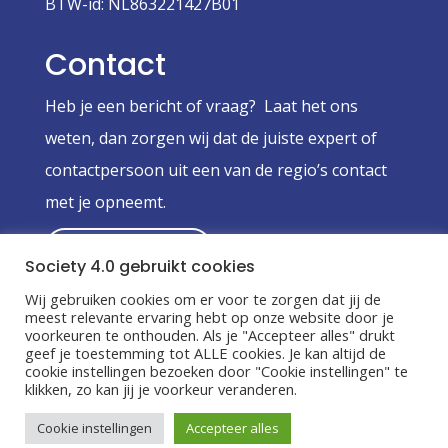
BTW-id: NL863221427B01
Contact
Heb je een bericht of vraag? Laat het ons
weten, dan zorgen wij dat de juiste expert of
contactpersoon uit een van de regio’s contact
met je opneemt.
Stuur een bericht
Society 4.0 gebruikt cookies
Wij gebruiken cookies om er voor te zorgen dat jij de
Algemene Voorwaarden
|
Privacy Policy
meest relevante ervaring hebt op onze website door je
voorkeuren te onthouden. Als je "Accepteer alles" drukt
geef je toestemming tot ALLE cookies. Je kan altijd de
cookie instellingen bezoeken door "Cookie instellingen" te
klikken, zo kan jij je voorkeur veranderen.
Copyright
©
Coöperatieve vereniging
Cookie instellingen
Accepteer alles
Society 4.0 U.A.