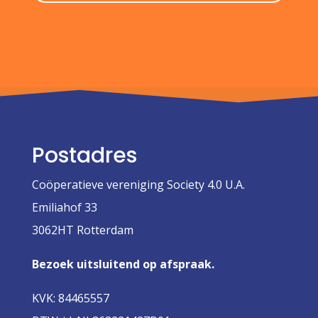
Postadres
Coöperatieve vereniging Society 4.0 U.A.
Emiliahof 33
3062HT Rotterdam
Bezoek uitsluitend op afspraak.
KVK: 84465557