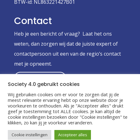
BTW-id: NL863221427B01
Contact
Heb je een bericht of vraag? Laat het ons
weten, dan zorgen wij dat de juiste expert of
contactpersoon uit een van de regio’s contact
met je opneemt.
Stuur een bericht
Society 4.0 gebruikt cookies
Wij gebruiken cookies om er voor te zorgen dat jij de
Algemene Voorwaarden
|
Privacy Policy
meest relevante ervaring hebt op onze website door je
voorkeuren te onthouden. Als je "Accepteer alles" drukt
geef je toestemming tot ALLE cookies. Je kan altijd de
cookie instellingen bezoeken door "Cookie instellingen" te
klikken, zo kan jij je voorkeur veranderen.
Copyright
©
Coöperatieve vereniging
Cookie instellingen
Accepteer alles
Society 4.0 U.A.