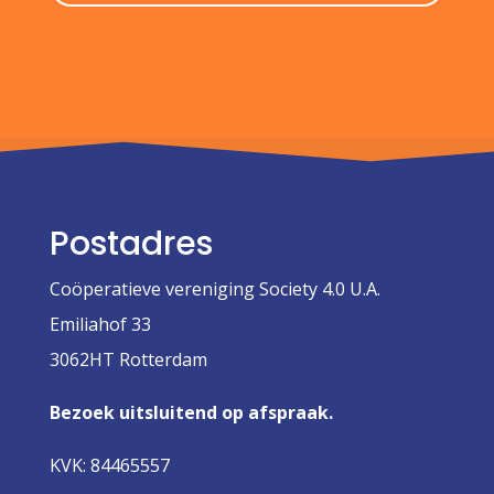
Postadres
Coöperatieve vereniging Society 4.0 U.A.
Emiliahof 33
3062HT Rotterdam
Bezoek uitsluitend op afspraak.
KVK: 84465557